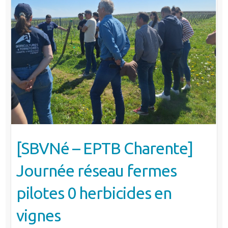
[SBVNé – EPTB Charente]
Journée réseau fermes
pilotes 0 herbicides en
vignes