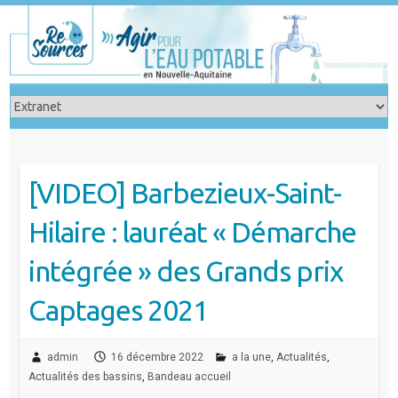
Skip
to
content
[VIDEO] Barbezieux-Saint-
Hilaire : lauréat « Démarche
intégrée » des Grands prix
Captages 2021
admin
16 décembre 2022
a la une
,
Actualités
,
Actualités des bassins
,
Bandeau accueil