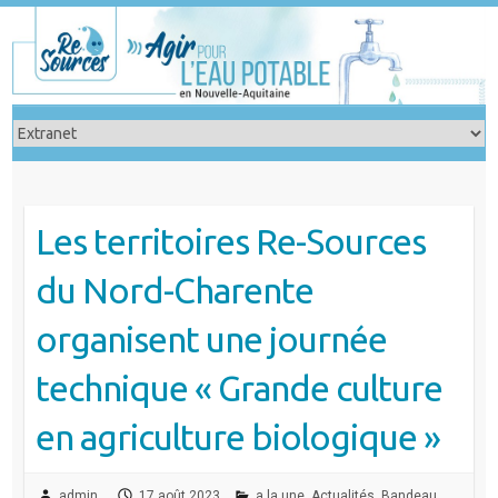
Skip
to
content
Les territoires Re-Sources
du Nord-Charente
organisent une journée
technique « Grande culture
en agriculture biologique »
admin
17 août 2023
a la une
,
Actualités
,
Bandeau