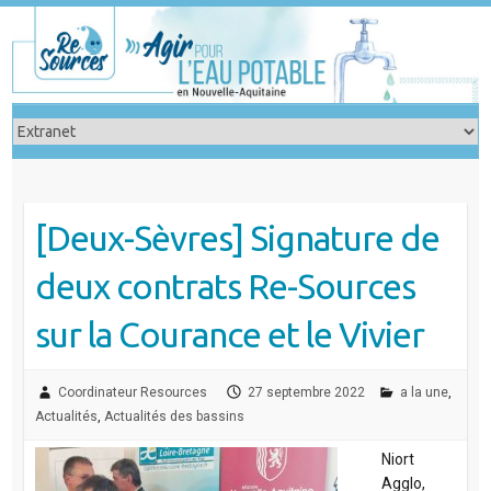
Skip
to
content
[Deux-Sèvres] Signature de
deux contrats Re-Sources
sur la Courance et le Vivier
Coordinateur Resources
27 septembre 2022
a la une
,
Actualités
,
Actualités des bassins
Niort
Agglo,