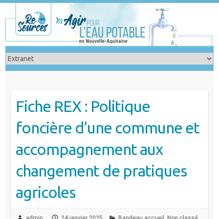
Skip
to
content
Fiche REX : Politique
foncière d’une commune et
accompagnement aux
changement de pratiques
agricoles
admin
24 janvier 2025
Bandeau accueil
,
Non classé
,