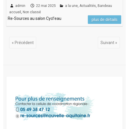
admin
22 mai 2025
a la une
,
Actualités
,
Bandeau
accueil
,
Non classé
Re-Sources au salon Cycl’eau
plus de détails
« Précédent
Suivant »