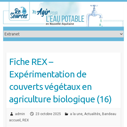
Skip
to
content
Fiche REX –
Expérimentation de
couverts végétaux en
agriculture biologique (16)
admin
23 octobre 2025
a la une
,
Actualités
,
Bandeau
accueil
,
REX