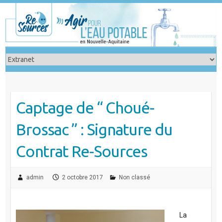
Skip
to
content
Captage de “ Choué-
Brossac ” : Signature du
Contrat Re-Sources
admin
2 octobre 2017
Non classé
La