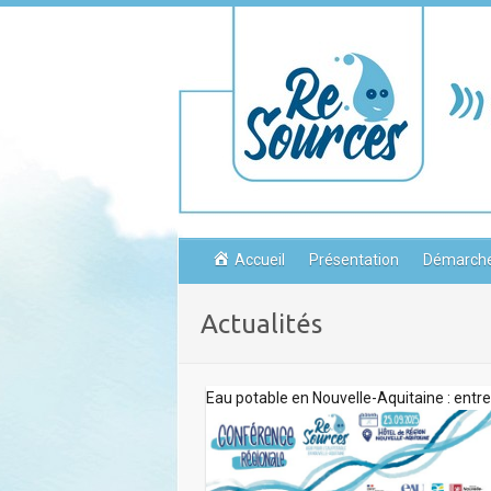
Skip
to
content
Accueil
Présentation
Démarch
Actualités
Eau potable en Nouvelle-Aquitaine : entr